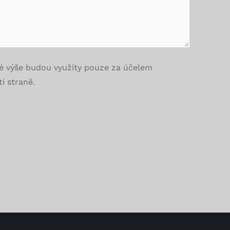
é výše budou využity pouze za účelem
í straně.