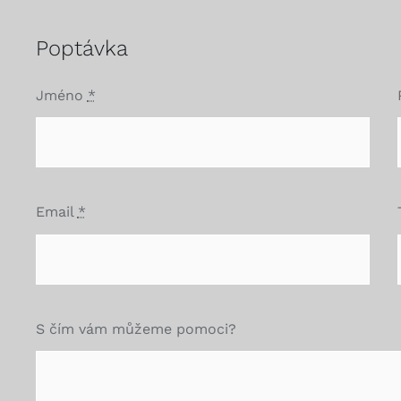
Poptávka
Jméno
*
Email
*
S čím vám můžeme pomoci?