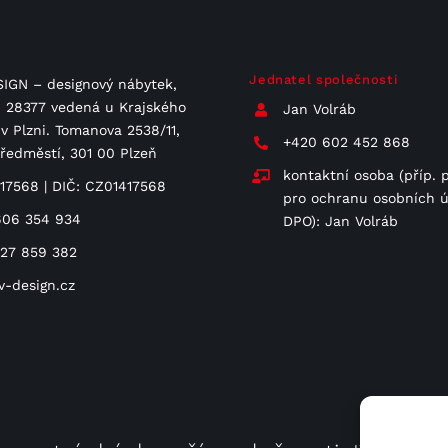
Jednatel společnosti
IGN – designový nábytek,
 C 28377 vedená u Krajského
Jan Volráb
v Plzni. Tomanova 2538/11,
+420 602 452 868
Předměstí, 301 00 Plzeň
kontaktní osoba (příp. 
417568 | DIČ: CZ01417568
pro ochranu osobních ú
606 354 934
DPO): Jan Volráb
727 859 382
v-design.cz