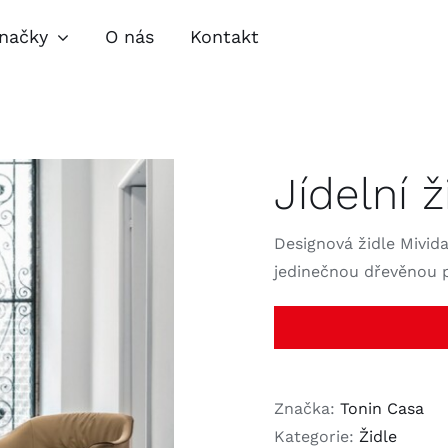
načky
O nás
Kontakt
pravy
Obývací pokoje
Jíde
Jídelní 
lňky
Zahradní nábytek
Nábytkové
speciality
Designová židle Mivid
jedinečnou dřevěnou 
Značka:
Tonin Casa
Kategorie:
Židle