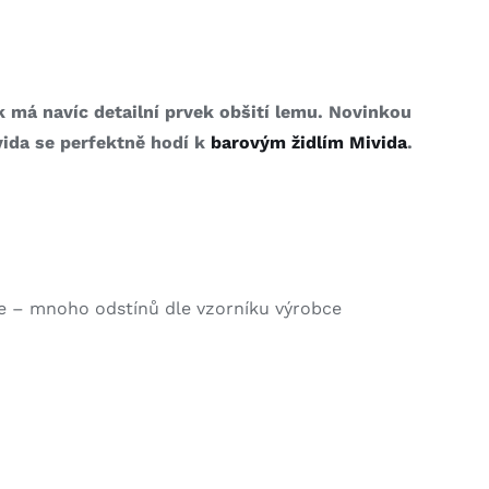
 má navíc detailní prvek obšití lemu.
Novinkou
ivida se perfektně hodí k
barovým židlím Mivida
.
že – mnoho odstínů dle vzorníku výrobce