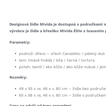
Designová židle Mivida je dostupná s područkami 
výrobce je židle a křesílko Mivida Élite s luxusním
Parametry:
podnož: dřevo – ořech Canaletto / pálený dub 
lem: tmavě hnědá / bílá / černá / tortora
potah: textil / eko kůže / eko kůže nubuk / j
Rozměry:
48 x 55 x vs. 46 x v. 80 cm – židle bez područe
65 x 58 x vs. 46 x v. 80 cm – židle s područkam
Cena se odvíjí od typu provedení.