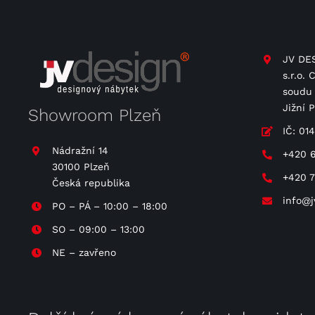
JV DES
s.r.o.
soudu 
Jižní 
Showroom Plzeň
IČ: 01
Nádražní 14
+420 
30100 Plzeň
+420 
Česká republika
info@j
PO – PÁ – 10:00 – 18:00
SO – 09:00 – 13:00
NE – zavřeno