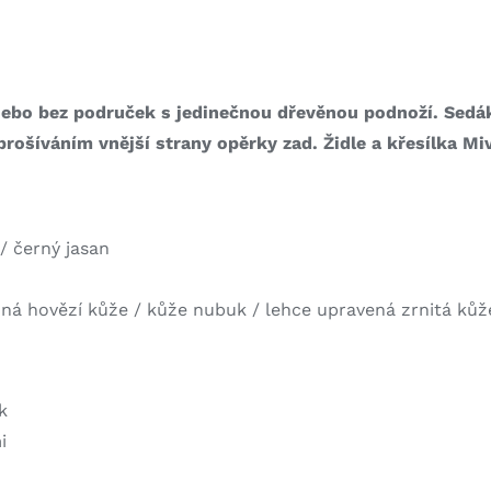
nebo bez područek s jedinečnou dřevěnou podnoží.
Sedák
 prošíváním vnější strany opěrky zad. Židle a křesílka M
/ černý jasan
emná hovězí kůže / kůže nubuk / lehce upravená zrnitá ků
k
i