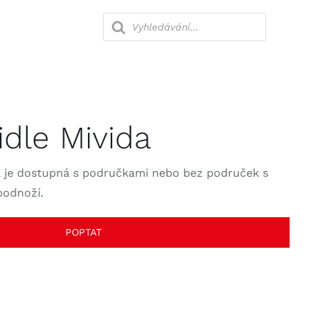
Products
search
lny
Ložnice
židle Mivida
Kanceláře
a je dostupná s područkami nebo bez područek s
podnoží.
POPTAT