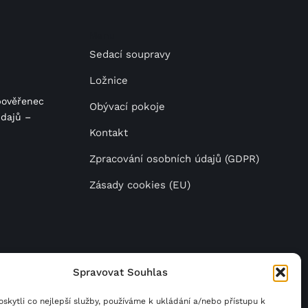
Menu
Sedací soupravy
Ložnice
pověřenec
Obývací pokoje
dajů –
Kontakt
Zpracování osobních údajů (GDPR)
Zásady cookies (EU)
Spravovat Souhlas
da
.
kytli co nejlepší služby, používáme k ukládání a/nebo přístupu k