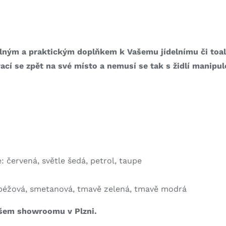
odlným a praktickým doplňkem k Vašemu jídelnímu či toal
cí se zpět na své místo a nemusí se tak s židlí manipul
 červená, světle šedá, petrol, taupe
it, béžová, smetanová, tmavě zelená, tmavě modrá
ašem showroomu v Plzni.