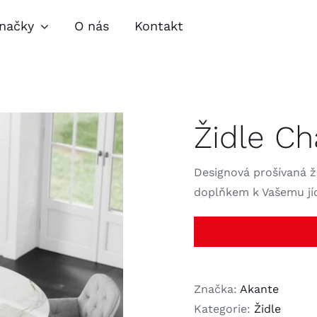
načky
O nás
Kontakt
pravy
Obývací pokoje
Jíde
Židle Ch
lňky
Zahradní nábytek
Nábytkové
speciality
Designová prošívaná ž
doplňkem k Vašemu jíd
Značka:
Akante
Kategorie:
Židle