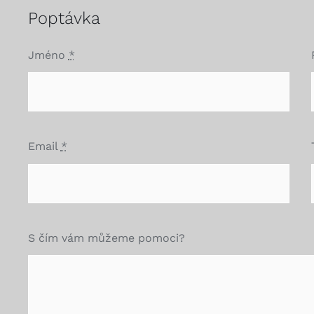
Poptávka
Jméno
*
Email
*
S čím vám můžeme pomoci?