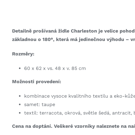
Detailně prošívaná židle Charleston je velice poh
základnou o 180°, která má jedinečnou výhodu – vra
Rozměry:
60 x 62 x vs. 48 x v. 85 cm
Možnosti provedení:
kombinace vysoce kvalitního textilu a eko-kůže:
samet: taupe
textil: terracota, okrová, světle šedá, antrac
Cena na doptání. Veškeré vzorníky naleznete na n