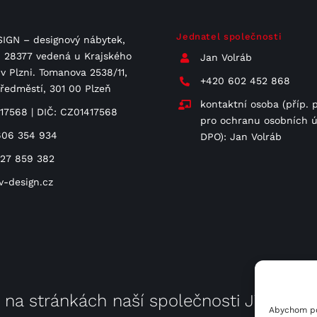
Jednatel společnosti
IGN – designový nábytek,
 C 28377 vedená u Krajského
Jan Volráb
v Plzni. Tomanova 2538/11,
+420 602 452 868
Předměstí, 301 00 Plzeň
kontaktní osoba (příp. 
417568 | DIČ: CZ01417568
pro ochranu osobních ú
606 354 934
DPO): Jan Volráb
727 859 382
v-design.cz
e na stránkách naší společnosti
JV Poho
Abychom pos