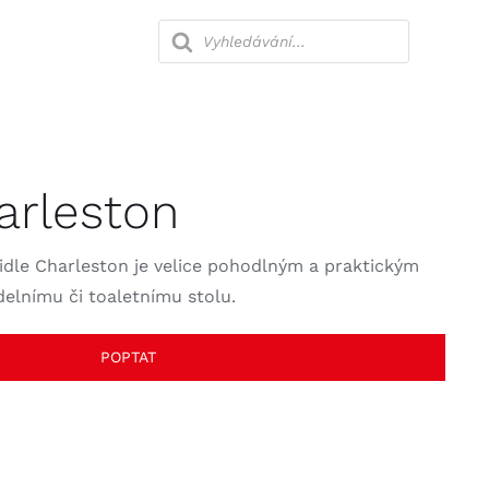
Products
search
lny
Ložnice
arleston
Kanceláře
idle Charleston je velice pohodlným a praktickým
elnímu či toaletnímu stolu.
POPTAT