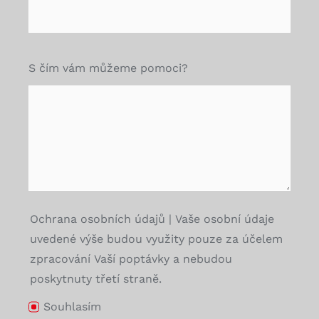
S čím vám můžeme pomoci?
Ochrana osobních údajů | Vaše osobní údaje
uvedené výše budou využity pouze za účelem
zpracování Vaší poptávky a nebudou
poskytnuty třetí straně.
Souhlasím