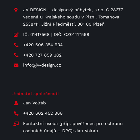
JV DESIGN – designový nábytek, s.r.o. C 28377
vedená u Krajského soudu v Plzni. Tomanova
2538/11, Jižní Předměstí, 301 00 Plzeň
IČ: 01417568 | DIČ: CZ01417568
+420 606 354 934
+420 727 859 382
info@jv-design.cz
Jednatel společnosti
Jan Volráb
+420 602 452 868
kontaktní osoba (příp. pověřenec pro ochranu
osobních údajů – DPO): Jan Volráb