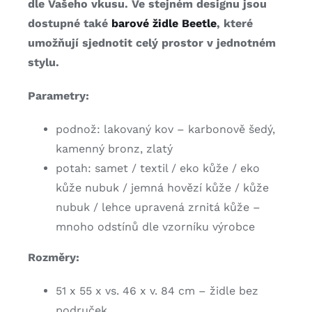
dle Vašeho vkusu. Ve stejném designu jsou
dostupné také
barové židle Beetle
, které
umožňují sjednotit celý prostor v jednotném
stylu.
Parametry:
podnož: lakovaný kov – karbonově šedý,
kamenný bronz, zlatý
potah: samet / textil / eko kůže / eko
kůže nubuk / jemná hovězí kůže / kůže
nubuk / lehce upravená zrnitá kůže –
mnoho odstínů dle vzorníku výrobce
Rozměry:
51 x 55 x vs. 46 x v. 84 cm – židle bez
područek