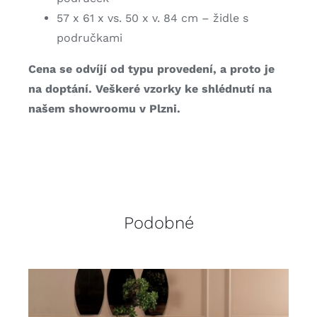
57 x 61 x vs. 50 x v. 84 cm – židle s
područkami
Cena se odvíjí od typu provedení, a proto je
na doptání. Veškeré vzorky ke shlédnutí na
našem showroomu v Plzni.
Podobné