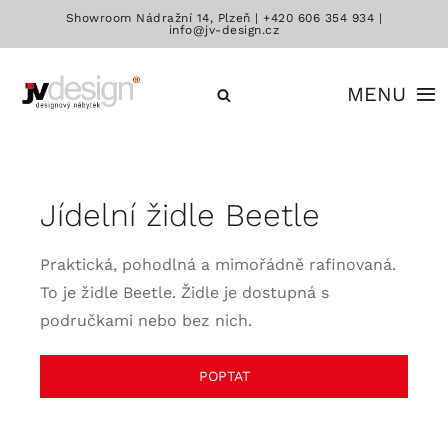
Přeskočit
Showroom Nádražní 14, Plzeň |
+420 606 354 934
|
info@jv-design.cz
na
obsah
MENU
Katalog
Jídelní židle Beetle
Značky
Praktická, pohodlná a mimořádně rafinovaná.
Kontakt
To je židle Beetle. Židle je dostupná s
područkami nebo bez nich.
POPTAT