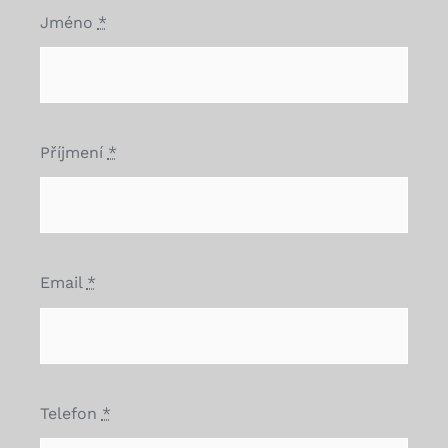
Jméno
*
Příjmení
*
Email
*
Telefon
*