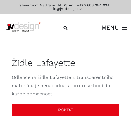
Přeskočit
Showroom Nádražní 14, Plzeň |
+420 606 354 934
|
info@jv-design.cz
na
obsah
MENU
Katalog
Židle Lafayette
Značky
Odlehčená židle Lafayette z transparentního
Kontakt
materiálu je nenápadná, a proto se hodí do
každé domácnosti.
POPTAT