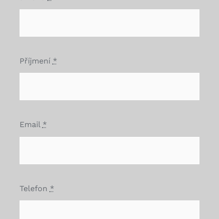
Příjmení
*
Email
*
Telefon
*