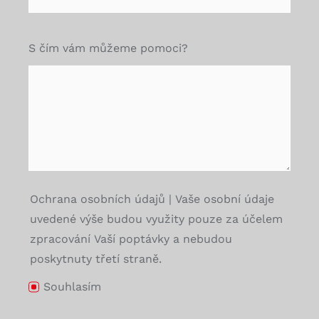
S čím vám můžeme pomoci?
Ochrana osobních údajů | Vaše osobní údaje
uvedené výše budou využity pouze za účelem
zpracování Vaší poptávky a nebudou
poskytnuty třetí straně.
Souhlasím