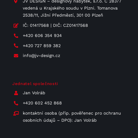
JV DESIGN – designový nábytek, s.r.o. C 28377
vedená u Krajského soudu v Plzni. Tomanova
2538/11, Jižní Předměstí, 301 00 Plzeň
IČ: 01417568 | DIČ: CZ01417568
+420 606 354 934
+420 727 859 382
info@jv-design.cz
Jednatel společnosti
Jan Volráb
+420 602 452 868
kontaktní osoba (příp. pověřenec pro ochranu
osobních údajů – DPO): Jan Volráb