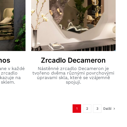
mos
Zrcadlo Decameron
ane v každé
Nástěnné zrcadlo Decameron je
 zrcadlo
tvořeno dvěma různými povrchovými
kazuje na
úpravami skla, které se vzájemně
e sklem.
spojují.
1
2
3
Další