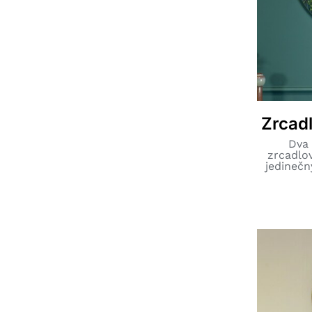
Zrcad
Dva 
zrcadlov
jedinečn