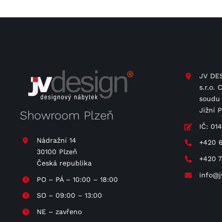
JV DES
s.r.o.
soudu 
Jižní 
Showroom Plzeň
IČ: 01
Nádražní 14
+420 
30100 Plzeň
+420 
Česká republika
info@j
PO – PÁ – 10:00 – 18:00
SO – 09:00 – 13:00
NE – zavřeno