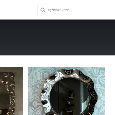
Products
search
lny
Ložnice
Kanceláře