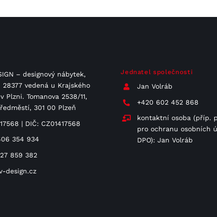
Jednatel společnosti
IGN – designový nábytek,
 C 28377 vedená u Krajského
Jan Volráb
v Plzni. Tomanova 2538/11,
+420 602 452 868
Předměstí, 301 00 Plzeň
kontaktní osoba (příp. 
417568 | DIČ: CZ01417568
pro ochranu osobních ú
606 354 934
DPO): Jan Volráb
727 859 382
v-design.cz