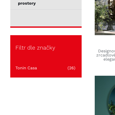
prostory
Filtr dle značky
Designo
zrcadlové
elegan
Tonin Casa
(26)