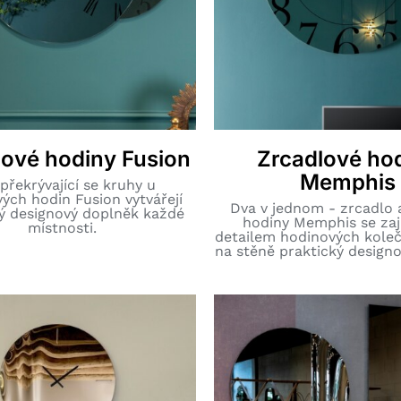
lové hodiny Fusion
Zrcadlové ho
Memphis
překrývající se kruhy u
ých hodin Fusion vytvářejí
Dva v jednom - zrcadlo 
ý designový doplněk každé
hodiny Memphis se za
místnosti.
detailem hodinových koleč
na stěně praktický design