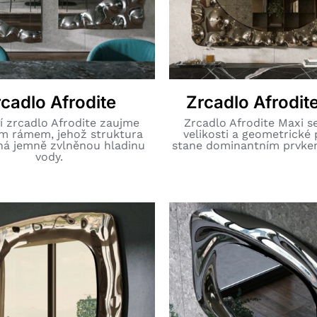
cadlo Afrodite
Zrcadlo Afrodit
í zrcadlo Afrodite zaujme
Zrcadlo Afrodite Maxi se
m rámem, jehož struktura
velikosti a geometrické 
ná jemně zvlněnou hladinu
stane dominantním prvkem
vody.