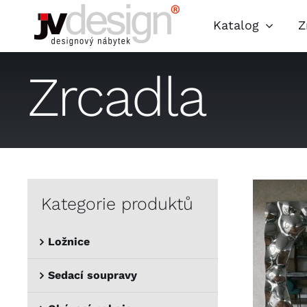
Přeskočit
Katalog
Z
na
obsah
Sedací sou
Zrcadla
Bytové dop
Kategorie produktů
Ložnice
Sedací soupravy