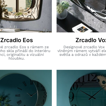
Zrcadlo Eos
Zrcadlo Vo
vé zrcadlo Eos s rámem ze
Designové zrcadlo Vox
ho skla přináší do interiéru
vlněným rámem vytváří el
ci, originalitu a vizuální
světla a odrazů v každém 
hloubku.