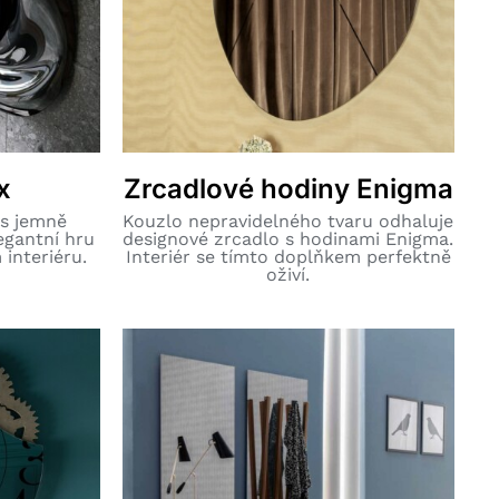
x
Zrcadlové hodiny Enigma
 s jemně
Kouzlo nepravidelného tvaru odhaluje
egantní hru
designové zrcadlo s hodinami Enigma.
interiéru.
Interiér se tímto doplňkem perfektně
oživí.