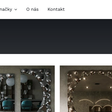
načky
O nás
Kontakt
pravy
Obývací pokoje
Jíde
lňky
Zahradní nábytek
Nábytkové
speciality