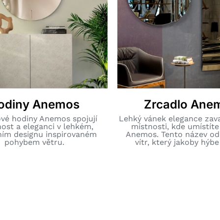
odiny Anemos
Zrcadlo Ane
vé hodiny Anemos spojují
Lehký vánek elegance zav
ost a eleganci v lehkém,
místnosti, kde umístíte
ím designu inspirovaném
Anemos. Tento název od
pohybem větru.
vítr, který jakoby hýb