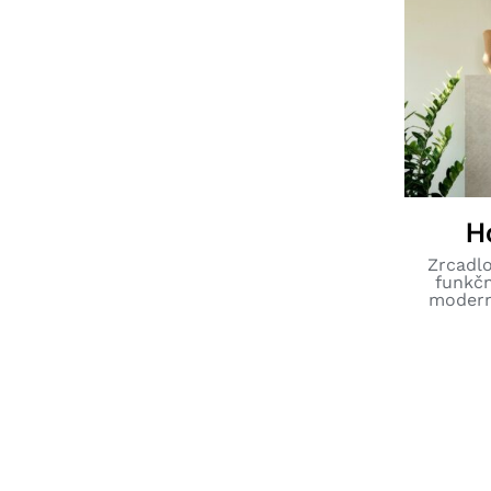
H
Zrcadlo
funkčn
modern