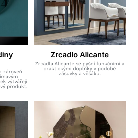
diny
Zrcadlo Alicante
Zrcadla Alicante se pyšní funkčními a
praktickými doplňky v podobě
a zároveň
zásuvky a věšáku.
jímavým
ek vytvářejí
ový produkt.