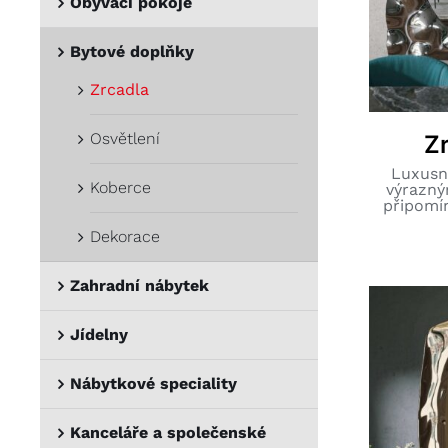
Obývací pokoje
Bytové doplňky
Zrcadla
Osvětlení
Zr
Luxusn
Koberce
výrazný
připomí
Dekorace
Zahradní nábytek
Jídelny
Nábytkové speciality
Kanceláře a společenské