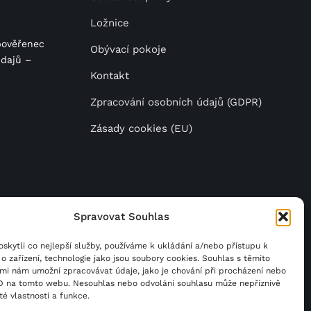
Ložnice
pověřenec
Obývací pokoje
dajů –
Kontakt
Zpracování osobních údajů (GDPR)
Zásady cookies (EU)
Spravovat Souhlas
da
.
kytli co nejlepší služby, používáme k ukládání a/nebo přístupu k
o zařízení, technologie jako jsou soubory cookies. Souhlas s těmito
mi nám umožní zpracovávat údaje, jako je chování při procházení nebo
ID na tomto webu. Nesouhlas nebo odvolání souhlasu může nepříznivě
ité vlastnosti a funkce.