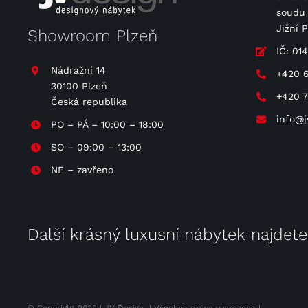
soudu 
Jižní 
Showroom Plzeň
IČ: 01
Nádražní 14
+420 
30100 Plzeň
+420 
Česká republika
info@j
PO – PÁ – 10:00 – 18:00
SO – 09:00 – 13:00
NE – zavřeno
Další krásný luxusní nábytek najdet
© Copyright 2022 | JV Design | Všechna práva vyhrazena |
DIRECTIVE