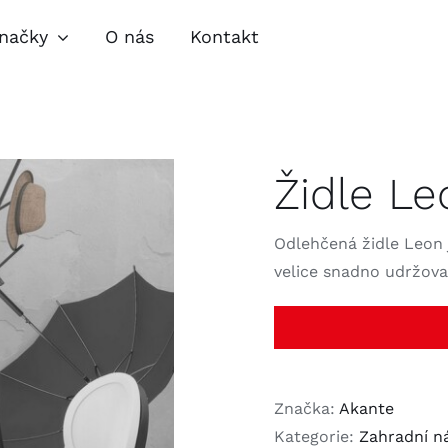
načky
O nás
Kontakt
pravy
Obývací pokoje
Jíde
Židle Le
lňky
Zahradní nábytek
Nábytkové
speciality
Odlehčená židle Leon 
velice snadno udržova
Značka:
Akante
Kategorie:
Zahradní n