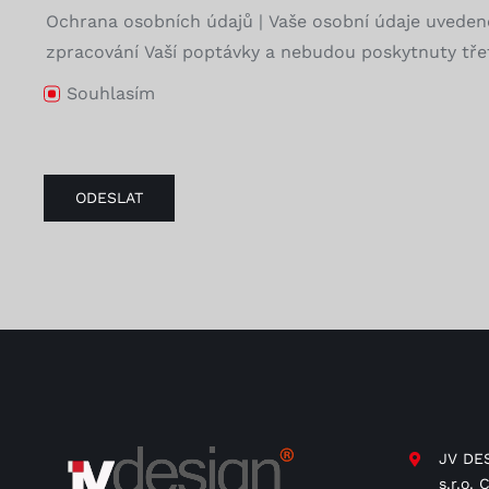
Ochrana osobních údajů | Vaše osobní údaje uveden
zpracování Vaší poptávky a nebudou poskytnuty třet
Souhlasím
ODESLAT
JV DES
s.r.o.