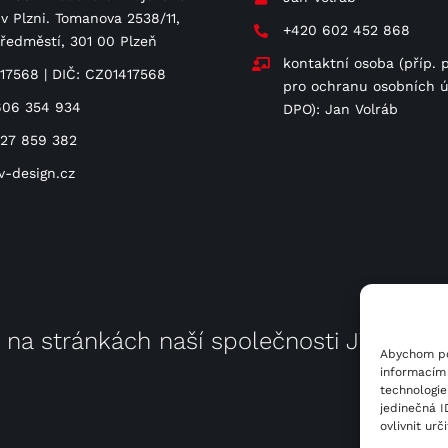
v Plzni. Tomanova 2538/11,
+420 602 452 868
Předměstí, 301 00 Plzeň
kontaktní osoba (příp. 
417568 | DIČ: CZ01417568
pro ochranu osobních ú
606 354 934
DPO): Jan Volráb
727 859 382
v-design.cz
e na stránkách naší společnosti
JV Poho
Abychom pos
informacím 
technologie
jedinečná 
ovlivnit urč