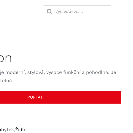
Products
search
lny
Ložnice
on
Kanceláře
je moderní, stylová, vysoce funkční a pohodlná. Je
telná.
POPTAT
ábytek
,
Židle