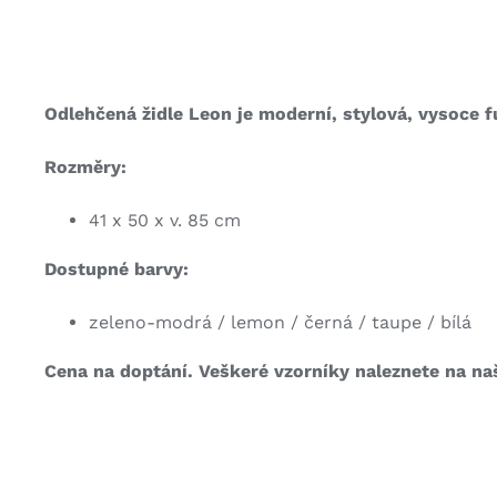
Odlehčená židle Leon je moderní, stylová, vysoce f
Rozměry:
41 x 50 x v. 85 cm
Dostupné barvy:
zeleno-modrá / lemon / černá / taupe / bílá
Cena na doptání. Veškeré vzorníky naleznete na n