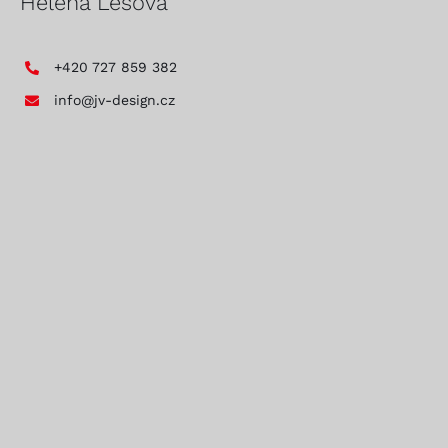
Helena Lesová
+420 727 859 382
info@jv-design.cz