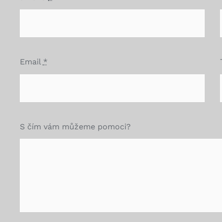
Email
*
S čím vám můžeme pomoci?