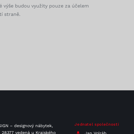
é výše budou využity pouze za účelem
í straně.
Jednatel společnosti
IGN – designový nábytek,
 C 28377 vedená u Krajského
Jan Volráb