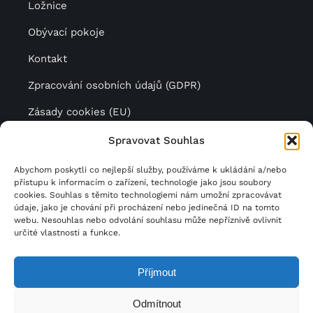
Ložnice
Obývací pokoje
Kontakt
Zpracování osobních údajů (GDPR)
Zásady cookies (EU)
Spravovat Souhlas
Další krásný luxusní nábytek
Abychom poskytli co nejlepší služby, používáme k ukládání a/nebo
přístupu k informacím o zařízení, technologie jako jsou soubory
najdete na stránkách naší
cookies. Souhlas s těmito technologiemi nám umožní zpracovávat
údaje, jako je chování při procházení nebo jedinečná ID na tomto
společnosti
JV Pohoda
.
webu. Nesouhlas nebo odvolání souhlasu může nepříznivě ovlivnit
určité vlastnosti a funkce.
Příjmout
© Copyright 2022 | JV Design | Všechna práva
Odmítnout
vyhrazena |
DIRECTIVE