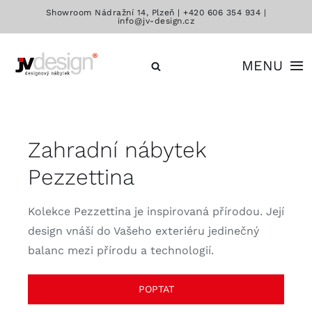
Přeskočit
Showroom Nádražní 14, Plzeň |
+420 606 354 934
|
info@jv-design.cz
na
obsah
MENU
Katalog
Zahradní nábytek
Značky
Pezzettina
Kontakt
Kolekce Pezzettina je inspirovaná přírodou. Její
design vnáší do Vašeho exteriéru jedinečný
balanc mezi přírodu a technologií.
POPTAT