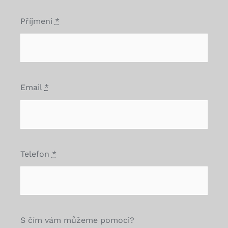
Příjmení
*
Email
*
Telefon
*
S čím vám můžeme pomoci?