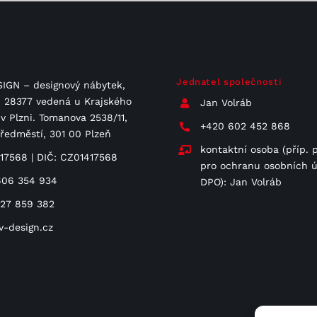
Jednatel společnosti
IGN – designový nábytek,
 C 28377 vedená u Krajského
Jan Volráb
v Plzni. Tomanova 2538/11,
+420 602 452 868
Předměstí, 301 00 Plzeň
kontaktní osoba (příp. 
417568 | DIČ: CZ01417568
pro ochranu osobních ú
606 354 934
DPO): Jan Volráb
727 859 382
v-design.cz