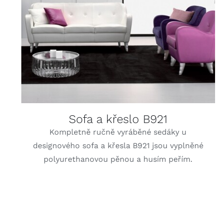
DETAILY
Sofa a křeslo B921
Kompletně ručně vyráběné sedáky u
designového sofa a křesla B921 jsou vyplněné
polyurethanovou pěnou a husím peřím.