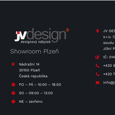
JV DES
s.r.o.
soudu 
Jižní 
Showroom Plzeň
IČ: 01
Nádražní 14
+420 
30100 Plzeň
+420 
Česká republika
info@j
PO – PÁ – 10:00 – 18:00
SO – 09:00 – 13:00
NE – zavřeno