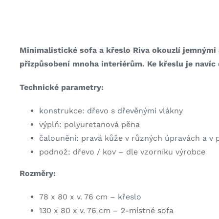
Minimalistické sofa a křeslo Riva okouzlí jemnými
přizpůsobení mnoha interiérům. Ke křeslu je navíc
Technické parametry:
konstrukce: dřevo s dřevěnými vlákny
výplň: polyuretanová pěna
čalounění: pravá kůže v různých úpravách a v p
podnož: dřevo / kov – dle vzorníku výrobce
Rozměry:
78 x 80 x v. 76 cm – křeslo
130 x 80 x v. 76 cm – 2-místné sofa