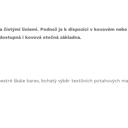
 a čistými liniemi. Podnož je k dispozici v kovovém ne
 dostupná i kovová otočná základna.
estré škále barev, bohatý výběr textilních potahových ma