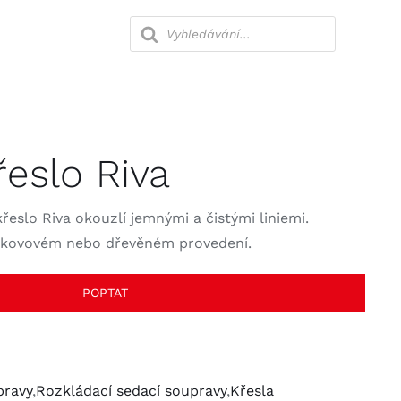
Products
search
lny
Ložnice
řeslo Riva
Kanceláře
křeslo Riva okouzlí jemnými a čistými liniemi.
 kovovém nebo dřevěném provedení.
POPTAT
pravy
,
Rozkládací sedací soupravy
,
Křesla