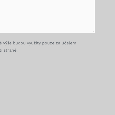
é výše budou využity pouze za účelem
í straně.