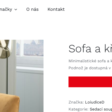
načky
O nás
Kontakt
pravy
Obývací pokoje
Jíde
Sofa a k
lňky
Zahradní nábytek
Nábytkové
speciality
Minimalistické sofa a 
Podnož je dostupná v
Značka:
LoiudiceD
Kategorie:
Sedací sou