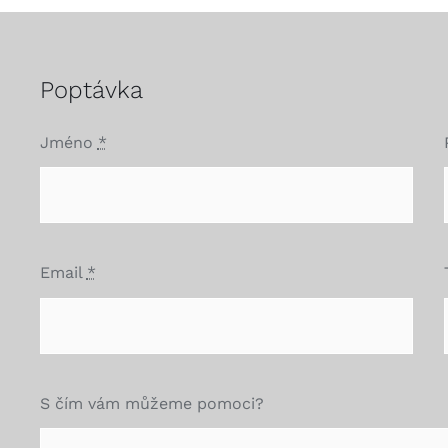
Poptávka
Jméno
*
Email
*
S čím vám můžeme pomoci?