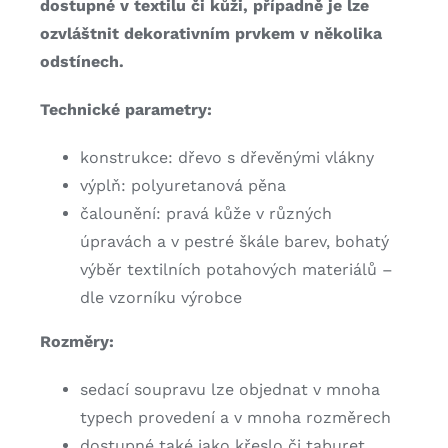
dostupné v textilu či kůži, případně je lze
ozvláštnit dekorativním prvkem v několika
odstínech.
Technické parametry:
konstrukce: dřevo s dřevěnými vlákny
výplň: polyuretanová pěna
čalounění: pravá kůže v různých
úpravách a v pestré škále barev, bohatý
výběr textilních potahových materiálů –
dle vzorníku výrobce
Rozměry:
sedací soupravu lze objednat v mnoha
typech provedení a v mnoha rozměrech
dostupné také jako křeslo či taburet