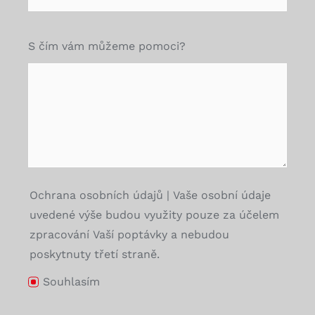
S čím vám můžeme pomoci?
Ochrana osobních údajů | Vaše osobní údaje
uvedené výše budou využity pouze za účelem
zpracování Vaší poptávky a nebudou
poskytnuty třetí straně.
Souhlasím