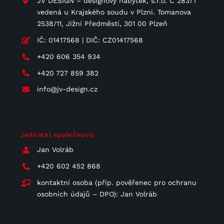
JV DESIGN – designový nábytek, s.r.o. C 28377
vedená u Krajského soudu v Plzni. Tomanova
2538/11, Jižní Předměstí, 301 00 Plzeň
IČ: 01417568 | DIČ: CZ01417568
+420 606 354 934
+420 727 859 382
info@jv-design.cz
Jednatel společnosti
Jan Volráb
+420 602 452 868
kontaktní osoba (příp. pověřenec pro ochranu
osobních údajů – DPO): Jan Volráb