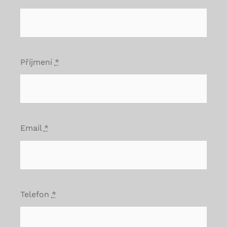
Příjmení
*
Email
*
Telefon
*