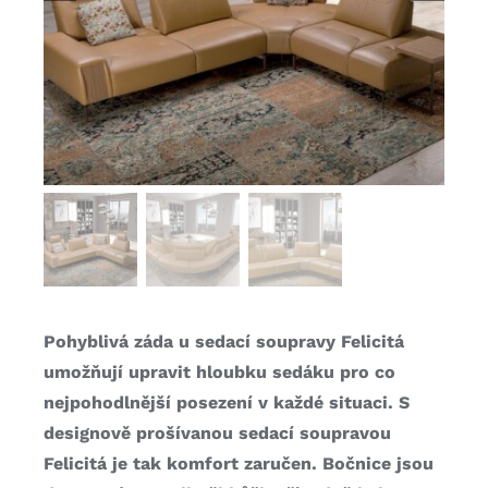
Pohyblivá záda u sedací soupravy Felicitá
umožňují upravit hloubku sedáku pro co
nejpohodlnější posezení v každé situaci. S
designově prošívanou sedací soupravou
Felicitá je tak komfort zaručen. Bočnice jsou