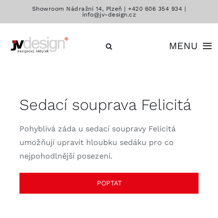
Přeskočit
Showroom Nádražní 14, Plzeň |
+420 606 354 934
|
info@jv-design.cz
na
obsah
MENU
Katalog
Sedací souprava Felicitá
Značky
Pohyblivá záda u sedací soupravy Felicitá
Kontakt
umožňují upravit hloubku sedáku pro co
nejpohodlnější posezení.
POPTAT