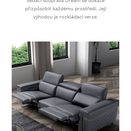
Sedací souprava Dream se dokáže
přizpůsobit každému prostředí. Její
výhodou je rozkládací verze.
DETAILY