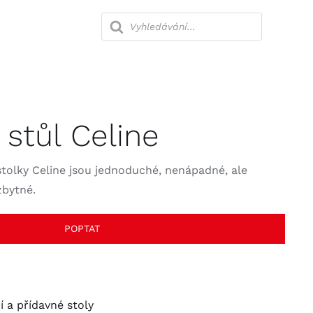
Products
search
lny
Ložnice
 stůl Celine
Kanceláře
stolky Celine jsou jednoduché, nenápadné, ale
zbytné.
POPTAT
 a přídavné stoly