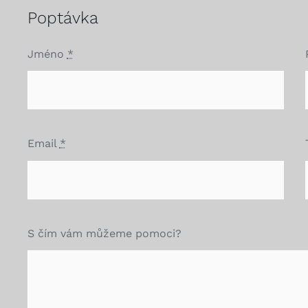
Poptávka
Jméno
*
Email
*
S čím vám můžeme pomoci?