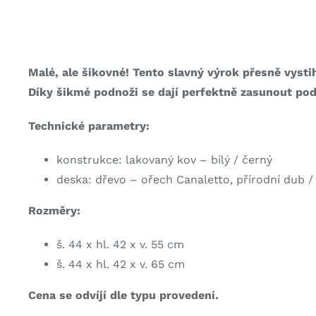
Malé, ale šikovné! Tento slavný výrok přesně vysti
Díky šikmé podnoži se dají perfektně zasunout pod
Technické parametry:
konstrukce: lakovaný kov – bílý / černý
deska: dřevo – ořech Canaletto, přírodní dub /
Rozměry:
š. 44 x hl. 42 x v. 55 cm
š. 44 x hl. 42 x v. 65 cm
Cena se odvíjí dle typu provedení.