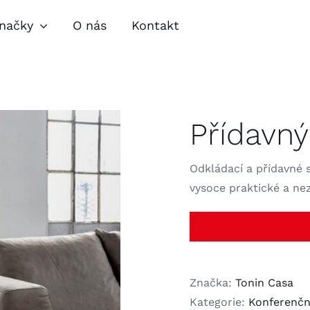
načky
O nás
Kontakt
pravy
Obývací pokoje
Jíde
Přídavný
lňky
Zahradní nábytek
Nábytkové
speciality
Odkládací a přídavné 
vysoce praktické a ne
Značka:
Tonin Casa
Kategorie:
Konferenční