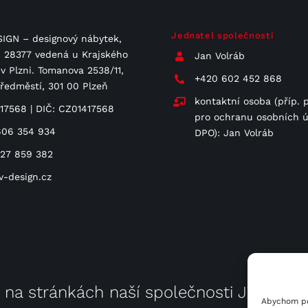
Jednatel společnosti
IGN – designový nábytek,
 C 28377 vedená u Krajského
Jan Volráb
v Plzni. Tomanova 2538/11,
+420 602 452 868
Předměstí, 301 00 Plzeň
kontaktní osoba (příp. 
417568 | DIČ: CZ01417568
pro ochranu osobních ú
606 354 934
DPO): Jan Volráb
727 859 382
v-design.cz
e na stránkách naší společnosti
JV Poho
Abychom pos