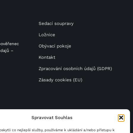
Menu
Sedací soupravy
Ložnice
pověřenec
Obývací pokoje
dajů –
Kontakt
Zpracování osobních údajů (GDPR)
Zásady cookies (EU)
Spravovat Souhlas
da
.
kytli co nejlepší služby, používáme k ukládání a/nebo přístupu k