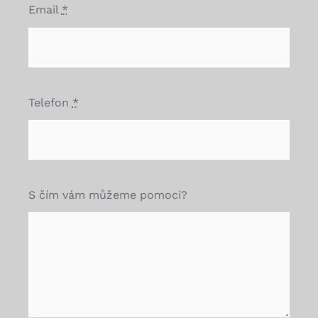
Email
*
Telefon
*
S čím vám můžeme pomoci?