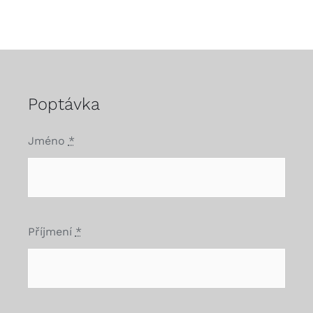
Poptávka
Jméno
*
Příjmení
*