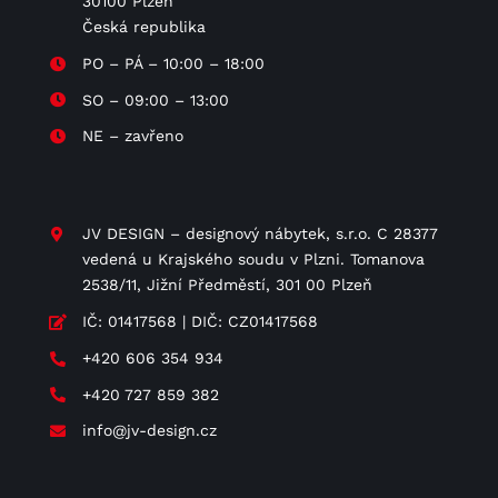
30100 Plzeň
Česká republika
PO – PÁ – 10:00 – 18:00
SO – 09:00 – 13:00
NE – zavřeno
JV DESIGN – designový nábytek, s.r.o. C 28377
vedená u Krajského soudu v Plzni. Tomanova
2538/11, Jižní Předměstí, 301 00 Plzeň
IČ: 01417568 | DIČ: CZ01417568
+420 606 354 934
+420 727 859 382
info@jv-design.cz