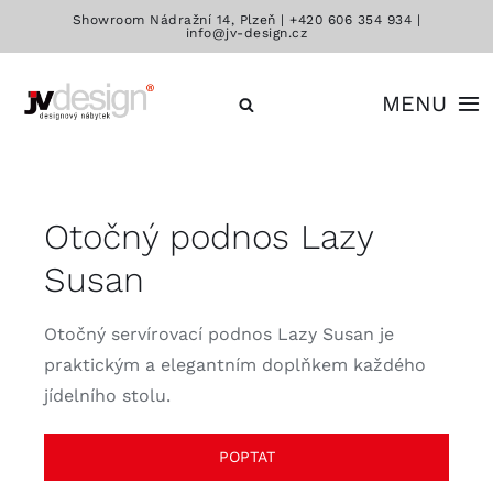
Přeskočit
Showroom Nádražní 14, Plzeň |
+420 606 354 934
|
info@jv-design.cz
na
obsah
MENU
Katalog
Otočný podnos Lazy
Značky
Susan
Kontakt
Otočný servírovací podnos Lazy Susan je
praktickým a elegantním doplňkem každého
jídelního stolu.
POPTAT