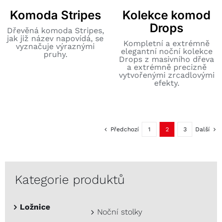
Komoda Stripes
Kolekce komod
Drops
Dřevěná komoda Stripes,
jak již název napovídá, se
Kompletní a extrémně
vyznačuje výraznými
elegantní noční kolekce
pruhy.
Drops z masivního dřeva
a extrémně precizně
vytvořenými zrcadlovými
efekty.
Předchozí
1
2
3
Další
Kategorie produktů
Ložnice
Noční stolky