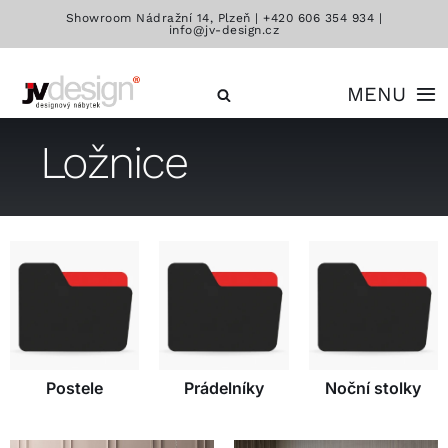
Přeskočit
Showroom Nádražní 14, Plzeň |
+420 606 354 934
|
info@jv-design.cz
na
obsah
MENU
Ložnice
Katalog
Značky
Kontakt
Postele
Prádelníky
Noční stolky