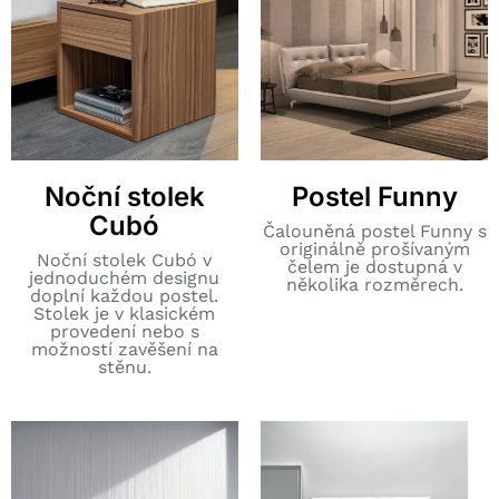
Noční stolek
Postel Funny
Cubó
Čalouněná postel Funny s
originálně prošívaným
Noční stolek Cubó v
čelem je dostupná v
jednoduchém designu
několika rozměrech.
doplní každou postel.
Stolek je v klasickém
provedení nebo s
možností zavěšení na
stěnu.