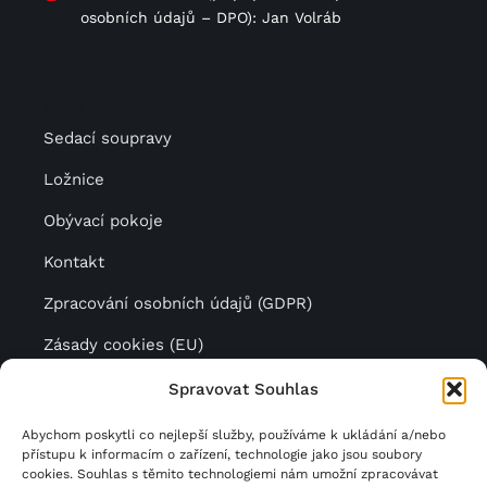
osobních údajů – DPO): Jan Volráb
Menu
Sedací soupravy
Ložnice
Obývací pokoje
Kontakt
Zpracování osobních údajů (GDPR)
Zásady cookies (EU)
Spravovat Souhlas
Další krásný luxusní nábytek
Abychom poskytli co nejlepší služby, používáme k ukládání a/nebo
přístupu k informacím o zařízení, technologie jako jsou soubory
najdete na stránkách naší
cookies. Souhlas s těmito technologiemi nám umožní zpracovávat