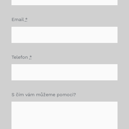
Email
*
Telefon
*
S čím vám můžeme pomoci?