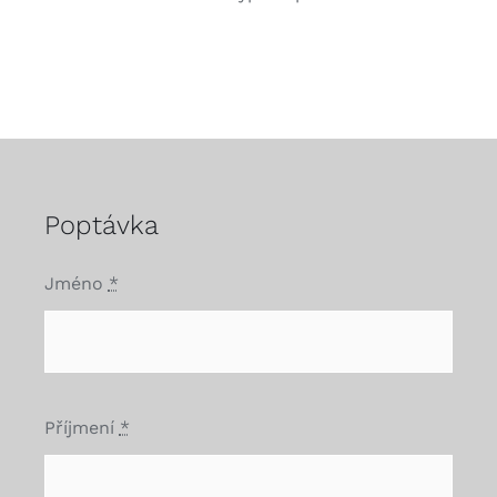
Poptávka
Jméno
*
Příjmení
*