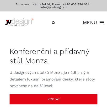
Přeskočit
Showroom Nádražní 14, Plzeň |
+420 606 354 934
|
info@jv-design.cz
na
obsah
MENU
Katalog
Konferenční a přídavný
Značky
stůl Monza
Kontakt
U designových stolků Monza je nádherným
detailem luxusní orámování desky, které stoly
povznese na další level!
POPTAT