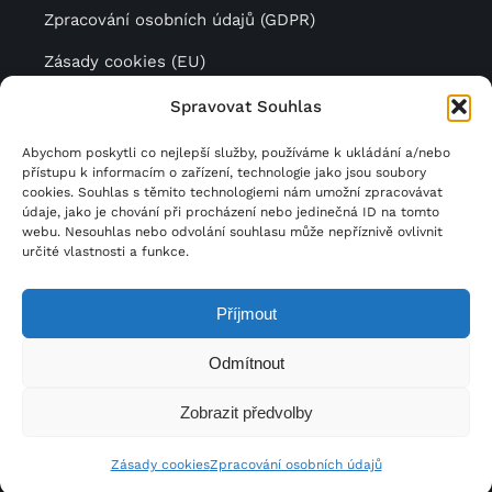
Zpracování osobních údajů (GDPR)
Zásady cookies (EU)
Spravovat Souhlas
Další krásný luxusní nábytek
Abychom poskytli co nejlepší služby, používáme k ukládání a/nebo
přístupu k informacím o zařízení, technologie jako jsou soubory
najdete na stránkách naší
cookies. Souhlas s těmito technologiemi nám umožní zpracovávat
údaje, jako je chování při procházení nebo jedinečná ID na tomto
společnosti
JV Pohoda
.
webu. Nesouhlas nebo odvolání souhlasu může nepříznivě ovlivnit
určité vlastnosti a funkce.
Příjmout
© Copyright 2023 | JV Design | Všechna práva
Odmítnout
vyhrazena |
DIRECTIVE
Zobrazit předvolby
Zásady cookies
Zpracování osobních údajů