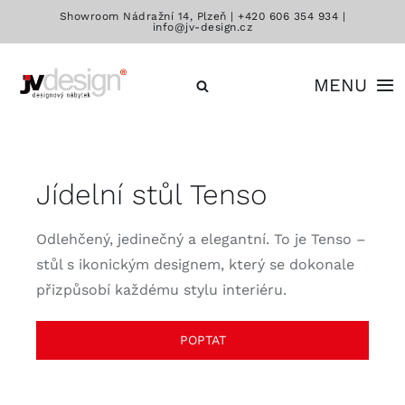
Přeskočit
Showroom Nádražní 14, Plzeň |
+420 606 354 934
|
info@jv-design.cz
na
obsah
MENU
Katalog
Jídelní stůl Tenso
Značky
Odlehčený, jedinečný a elegantní. To je Tenso –
Kontakt
stůl s ikonickým designem, který se dokonale
přizpůsobí každému stylu interiéru.
POPTAT