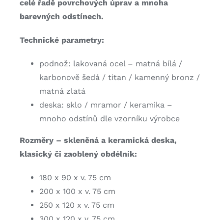
celé řadě povrchových úprav a mnoha
barevných odstínech.
Technické parametry:
podnož: lakovaná ocel – matná bílá /
karbonově šedá / titan / kamenný bronz /
matná zlatá
deska: sklo / mramor / keramika –
mnoho odstínů dle vzorníku výrobce
Rozměry – skleněná a keramická deska,
klasický či zaoblený obdélník:
180 x 90 x v. 75 cm
200 x 100 x v. 75 cm
250 x 120 x v. 75 cm
300 x 120 x v. 75 cm