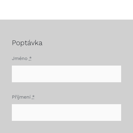
Poptávka
Jméno
*
Příjmení
*