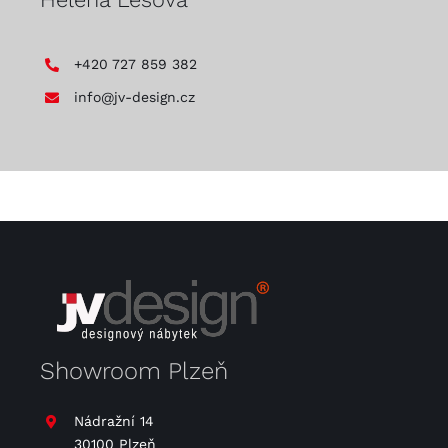
+420 727 859 382
info@jv-design.cz
Showroom Plzeň
Nádražní 14
30100 Plzeň