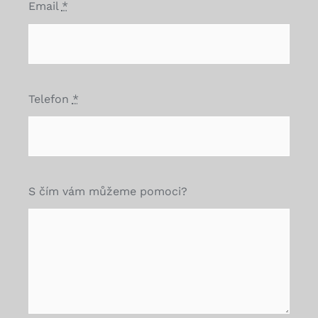
Email
*
Telefon
*
S čím vám můžeme pomoci?