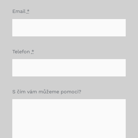
Email
*
Telefon
*
S čím vám můžeme pomoci?