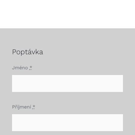
Poptávka
Jméno
*
Příjmení
*