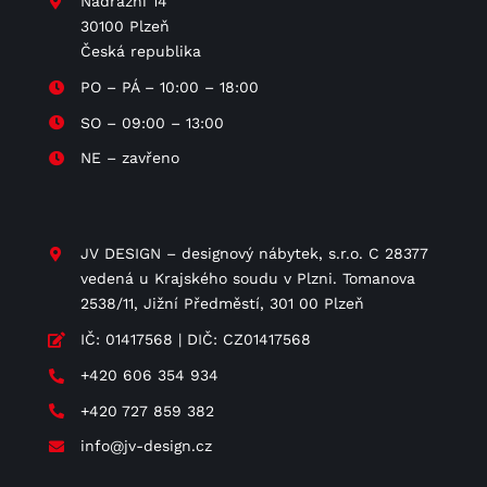
Nádražní 14
30100 Plzeň
Česká republika
PO – PÁ – 10:00 – 18:00
SO – 09:00 – 13:00
NE – zavřeno
JV DESIGN – designový nábytek, s.r.o. C 28377
vedená u Krajského soudu v Plzni. Tomanova
2538/11, Jižní Předměstí, 301 00 Plzeň
IČ: 01417568 | DIČ: CZ01417568
+420 606 354 934
+420 727 859 382
info@jv-design.cz