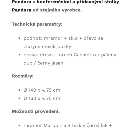
Pandora
a
konferenčními a přídavnými stolky
Pandora
od stejného výrobce.
Technické parametry:
podnož: mramor + sklo + dřevo se
zlatými mezikroužky
deska: dřevo – ořech Canaletto / pálený
dub / černý jasan
Rozměry:
Ø 140 x v. 75 cm
Ø 160 x v. 75 cm
Možnosti provedení:
mramor Marquinia + lesklý černý lak +