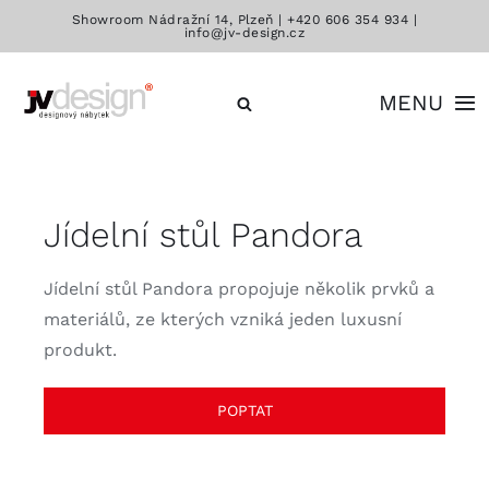
Přeskočit
Showroom Nádražní 14, Plzeň |
+420 606 354 934
|
info@jv-design.cz
na
obsah
MENU
Katalog
Jídelní stůl Pandora
Značky
Jídelní stůl Pandora propojuje několik prvků a
Kontakt
materiálů, ze kterých vzniká jeden luxusní
produkt.
POPTAT